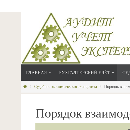
Перейти
к
содержимому
Перейти
ГЛАВНАЯ
БУХГАЛТЕРСКИЙ УЧЁТ
СУ
к
содержимому
Главная
Судебная экономическая экспертиза
Порядок взаи
Порядок взаимод